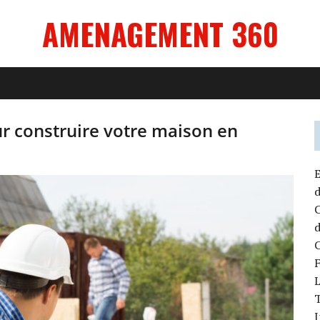
AMENAGEMENT 360
r construire votre maison en
E
d
C
d
C
L
T
I